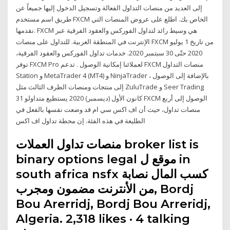
إلى العديد من منصات التداول الفعالة وتسجيل الدخول إليها جميعاً عن
طريق اسم مستخدم FXCM الخاص بك. اطلع على عروض المنصات التي
نقدمها. FXCM هي وسيط رائد لتداول الفوركس والعقود الفرقية عبر
الإنترنت في المنطقة العربية. للتداول على منصات FXCM من تاريخ 1 يوليو
2020 حتّى 30 سبتمبر 2020. خدمات تداول الفوركس والعقود الفرقية،
توفر FXCM Pro لعملائنا إمكانية الوصول . تدعم FXCM منصات التداول
Station و MetaTrader 4 (MT4) و NinjaTrader ، بالإضافة إلى الوصول
إلى منتجات ومنصات الطرف الثالث مثل ZuluTrade و Seer Trading
31 كانون الأول (ديسمبر) 2020 يستطيع متداولو FXCM الوصول إلى أربع
منصات تداول، حيث أن اف اكس سي ام قد وضعت نفسها بالفعل في
الطليعة في هذه الفئة. إن محطة تداول اف اكس
منصات تداول العملات broker list is
binary options legal موقع ل in
south africa nsfx نصابة ‎كسب المال
من الأنترنت مضمون ومجرب‎, Bordj
Bou Arerridj, Bordj Bou Arreridj,
Algeria. 2,318 likes · 4 talking