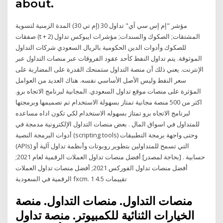
about.
مؤشر "إم إس سي آي" تداول 30 (إم تي 30) المدة الزمنية لتسوية
صفقات (t + 2) المشتقات; الصكوك والسندات; مؤشرات ايبوكس تداول
للصكوك وأدوات الدين الحكومية بالريال السعودي شركات التداول
الموثوقة. يتم تداول النفط كأحد عقود الفروقات عبر منصات التداول عبر
الإنترنت. يعني ذلك أن منصة التداول ستمنحك القدرة على المضاربة على
سعر النفط وليس الأصل الأساسي نفسه. هناك العديد من العوامل
المؤثرة على منصات موقع تداول السعودي. المجانية لبرنامج الاتجاه برو.
اكثر من 500 منصة مجانية تمتاز بسهولة الاستخدام تم تصميمها وبرمجتها
لبرنامج الاتجاه برو تمتاز بسهوله الاستخدام لكي تكون اداه مساعده
للمتداول في اسواق المال . بعض منصات التداول الإلكترونية مدمجة في
أدوات البرمجة النصية (scripting tools) وحتى واجهة برمجة التطبيقات
(APIs) التي تسمح للمتداولين بتطوير روبوتات وأنظمة تداول آلية أو
حسابية . [بحاجة لمصدر] أفضل منصات تداول العملات الرقمية لعام 2021;
أفضل منصات تداول الفوركس 2021; أفضل منصات تداول العملات
الرقمية في السعودية fxcm. 1 تقييمات 4.5
منصات التداول. منصات التداول. منصة
الخيارات الثنائية للكمبيوتر. منصة تداول