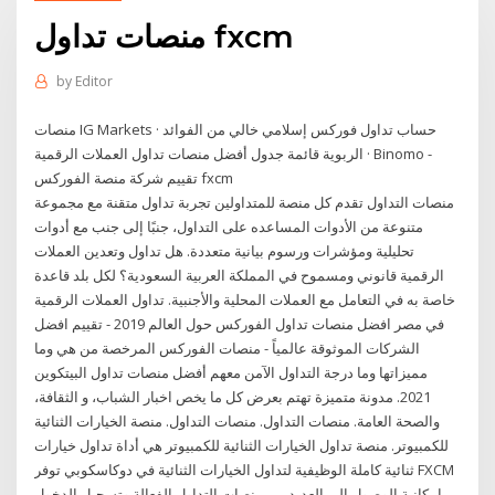
منصات تداول fxcm
by
Editor
منصات IG Markets · حساب تداول فوركس إسلامي خالي من الفوائد
الربوية قائمة جدول أفضل منصات تداول العملات الرقمية · Binomo -
تقييم شركة منصة الفوركس fxcm
منصات التداول تقدم كل منصة للمتداولين تجربة تداول متقنة مع مجموعة
متنوعة من الأدوات المساعده على التداول، جنبًا إلى جنب مع أدوات
تحليلية ومؤشرات ورسوم بيانية متعددة. هل تداول وتعدين العملات
الرقمية قانوني ومسموح في المملكة العربية السعودية؟ لكل بلد قاعدة
خاصة به في التعامل مع العملات المحلية والأجنبية. تداول العملات الرقمية
في مصر افضل منصات تداول الفوركس حول العالم 2019 - تقييم افضل
الشركات الموثوقة عالمياً - منصات الفوركس المرخصة من هي وما
مميزاتها وما درجة التداول الآمن معهم أفضل منصات تداول البيتكوين
2021. مدونة متميزة تهتم بعرض كل ما يخص اخبار الشباب، و الثقافة،
والصحة العامة. منصات التداول. منصات التداول. منصة الخيارات الثنائية
للكمبيوتر. منصة تداول الخيارات الثنائية للكمبيوتر هي أداة تداول خيارات
ثنائية كاملة الوظيفية لتداول الخيارات الثنائية في دوكاسكوبي توفر FXCM
إمكانية الوصول إلى العديد من منصات التداول الفعالة وتسجيل الدخول