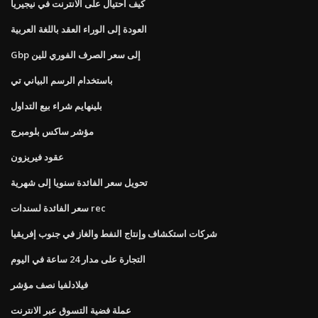
كيف احتيال على الانترنت في نيجيريا
العودة إلى الوراء العقد باللغة العربية
Gbp إلى سعر الصرف الفوري للين
باستخدام الرسم البياني تي
بلينهايم شراء بيع التداول
مؤشر ساكس بلومبرج
عقود فيريزون
تحويل سعر الفائدة سنويا إلى شهرية
سعر الفائدة لسندات rec
شركات استكشاف وإنتاج النفط والغاز في جنوب إفريقيا
التجارة على مدار 24 ساعة في اليوم
فيلادلفيا نصف مؤشر
عملة فضية التسوق عبر الانترنت