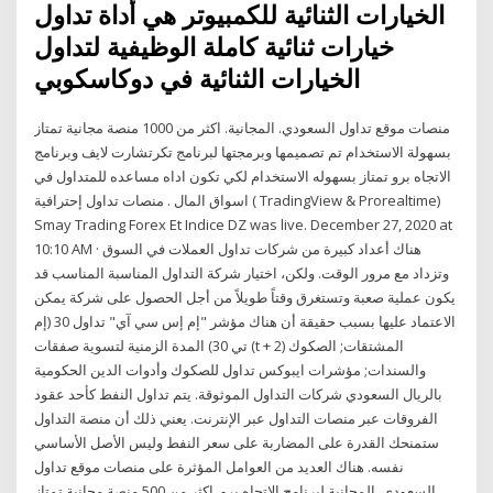
الخيارات الثنائية للكمبيوتر هي أداة تداول
خيارات ثنائية كاملة الوظيفية لتداول
الخيارات الثنائية في دوكاسكوبي
منصات موقع تداول السعودي. المجانية. اكثر من 1000 منصة مجانية تمتاز
بسهولة الاستخدام تم تصميمها وبرمجتها لبرنامج تكرتشارت لايف وبرنامج
الاتجاه برو تمتاز بسهوله الاستخدام لكي تكون اداه مساعده للمتداول في
اسواق المال . منصات تداول إحترافية ( TradingView & Prorealtime)
Smay Trading Forex Et Indice DZ was live. December 27, 2020 at
10:10 AM · هناك أعداد كبيرة من شركات تداول العملات في السوق
وتزداد مع مرور الوقت. ولكن، اختيار شركة التداول المناسبة المناسب قد
يكون عملية صعبة وتستغرق وقتاً طويلاً من أجل الحصول على شركة يمكن
الاعتماد عليها بسبب حقيقة أن هناك مؤشر "إم إس سي آي" تداول 30 (إم
تي 30) المدة الزمنية لتسوية صفقات (t + 2) المشتقات; الصكوك
والسندات; مؤشرات ايبوكس تداول للصكوك وأدوات الدين الحكومية
بالريال السعودي شركات التداول الموثوقة. يتم تداول النفط كأحد عقود
الفروقات عبر منصات التداول عبر الإنترنت. يعني ذلك أن منصة التداول
ستمنحك القدرة على المضاربة على سعر النفط وليس الأصل الأساسي
نفسه. هناك العديد من العوامل المؤثرة على منصات موقع تداول
السعودي. المجانية لبرنامج الاتجاه برو. اكثر من 500 منصة مجانية تمتاز