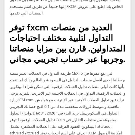
إليها جميعاً عن طريق اسم مستخدم FXCM الخاص بك. اطلع على عروض
المنصات التي نقدمها.
توفر fxcm العديد من منصات
التداول لتلبية مختلف احتياجات
المتداولين. قارن بين مزايا منصاتنا
وجربها عبر حساب تجريبي مجاني.
طريقة التداول في العملات. تعتبر منصة CEX.io التي يقع مقرها في
بريطانيا إحدى أفضل منصات التداول في السعودية و العالم وذلك لما تتمتع
بأنها كانت أولى منصات تداول العملات الرقمية التي تمكن شراء البيتكوين
و العملات الرقمية. التداول في العملات الاجنبيه عبر الانترنت. للمزيد يرجى
زيارة ICM.com. ترايدفيو, تداول العملات الأجنبية عبر الإنترنت مع هوامش
تنافسية ومتوسط فروقات منخفضة تبداء من 0.1 افتح حسابك التجريبي
وابداء التداول. Dec 31, 2020 · التداول في البيتكوين,هل تريد البدء في
تداول العملات الرقمية؟ توفر fxcm مجموعة من منتجات التداول في
البيتكوين العقود الفرقية على العملات المشفرة تشمل btc/usd,
eth/usd وltc/usd تعرف على استراتيجيات توفر FXCM إمكانية الوصول