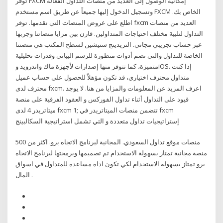
توفر FXCM إمكانية الوصول إلى العديد من منصات التداول الفعالة
وتسجيل الدخول إليها جميعاً عن طريق اسم مستخدم FXCM الخاص بك.
اطلع على عروض المنصات التي نقدمها. توفر fxcm العديد من منصات
التداول لتلبية مختلف احتياجات المتداولين. قارن بين مزايا منصاتنا وجربها
عبر حساب تجريبي مجاني. التريدينج ستيشين لسطح المكتب هي منصتنا
الخاصة للتداول والتي تضم أدوات متطورة للرسم البياني وقدرات تحليلية
متميزة، كما تتوفر منها إصدارات لأجهزة ماك واندرويد وiOS. إذا كنت
متداول محترف اختياري، قد تكون مؤهلاً للحصول على حساب عميل
محترف لدى fxcm. اعرف المزيد عن المعلومات والمزايا من هنا. لا يوجد
قيود على التداول أثناء تداول الفوركس و العقود الفرقية على منصة
ميتاتريدر 4 لدى fxcm 1; تتضمن منصات الميتاتريدر في fxcm
إستراتيجيات تداول متعددة و التي تشمل استراتيجية السكالبينج
منصات موقع تداول السعودي. المجانية لبرنامج الاتجاه برو. اكثر من 500
منصة مجانية تمتاز بسهولة الاستخدام تم تصميمها وبرمجتها لبرنامج الاتجاه
برو تمتاز بسهوله الاستخدام لكي تكون اداه مساعده للمتداول في اسواق
المال .