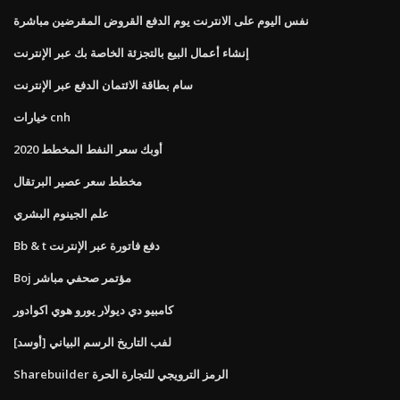
نفس اليوم على الانترنت يوم الدفع القروض المقرضين مباشرة
إنشاء أعمال البيع بالتجزئة الخاصة بك عبر الإنترنت
سام بطاقة الائتمان الدفع عبر الإنترنت
خيارات cnh
أوبك سعر النفط المخطط 2020
مخطط سعر عصير البرتقال
علم الجينوم البشري
Bb & t دفع فاتورة عبر الإنترنت
Boj مؤتمر صحفي مباشر
كامبيو دي ديولار يورو هوي اكوادور
[أوسد] لفب التاريخ الرسم البياني
Sharebuilder الرمز الترويجي للتجارة الحرة