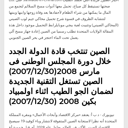
صحتها تستيقظ كل صباح، تحمل معها أدوات مسح السلالم لتجمع من
المال ما يمكنها من شراء الطعام لأحفادها بعد وفاة زوجها وابنها وبنتها
لتتشابه الظروف في قسوة شرح تحميل محاكي جيم لوب الصيني
(المحاكي الصيني) وتثبيت لعبة ببجي موبايلرابط التحميل موجود داخل هذة
المقالة الولايات المتحدة تطلب رسميا من الصين إعادة جهاز مسح آلي
يعمل تحت الماء احتجز في بحر الصين الجنوبي.
الصين تنتخب قادة الدولة الجدد
خلال دورة المجلس الوطنى فى
مارس 2008(2007/12/30)
الصين تستغل التقنية الجديدة
لضمان الجو الطيب اثناء اولمبياد
بكين 2008 (2007/12/30)
نيويورك - د ب أ: يعتقد «مركز الاقتصاد وأبحاث الأعمال» ومقره المملكة
المتحدة أنه نظرا لاستجابة الصين المتفوقة لانتشار وباء كوفيد-19 سيصبح
الاقتصاد الصيني الأكبر في العالم بحلول عام 2028، أي قبل خمسة أع