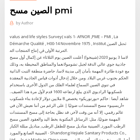
الصين مسح pmi
by
Author
valus and life styles Survey( vals 1- AFNOR ,PME – PMI , La
Démarche Qualité , H00-14 Novembre 1975 , Institut ﲢﺘﻞ ﺍﻟﺼﲔ
ﺍﳌﺮﺗﺒﺔ ﺍﻷﻭﱃ ﰲ ﺇﻧﺘﺎﺝ ﺍﳌﻨﺘﺠﺎﺕ ﺍﳌ.
لاسا 3 يونيو 2020 (شينخوا) أعلنت الصين يوم الثلاثاء عن إكمال أول مسح
جاذبية جوي عالي الدقة لجبل تشومولانغما والمناطق المحيطة به، وذلك
مع عودة طائرة المهمة بأمان إلى مدينة لاسا، حاضرة منطقة التبت الذاتية
الحكم بجنوب غربي البلاد. ومن خلال إدخال أدوات قياس الجاذبية المعقدة
في تنوي الصين السماح لعلماء الفلك من الدول الأخرى باستخدام
تلسكوبها الراديوي الذي يبلغ ارتفاعه 1600 قدم لأول مرة هذا الصيف..
شاهد أيضا : حاكم «بورتوريكو» يخصص 8 ملايين دولار لإعادة بناء تلسكوب
«أريسيبو» مسح المستندات ضوئيًا | على الرغم من أننا نعيش الآن في
عالم رقمي، إلا أنه من وقت لآخر، قد نظل بحاجة إلى مسح المستندات
المهمة ضوئيًا، مثل: الرسائل المكتوبة بخط اليد والعقود الصين مسح
الرطب المورد, الصينية مناديل مسح للطفل الرطب, مناديل مبللة الكبار
الصينية الصانع والمورد - Shandong Hejiale Sanitary Products Co.,
Ltd. على sa.Made-in-China.com أخبار الصين; فريدة التي أفسد الشيب