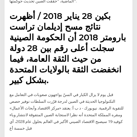
الماضية، "حققت الصين تحديث حوكمتها".
بكين 28 يناير 2018 / أظهرت
نتائج مسح إديلمان تراست
بارومتر 2018 أن الحكومة الصينية
سجلت أعلى رقم بين 28 دولة
من حيث الثقة العامة، فيما
انخفضت الثقة بالولايات المتحدة
بشكل كبير.
قبل يوم لا يزال الكبار في السنّ يواجهون صعوبات في التعامل مع
التكنولوجيا الحديثة في الصين لدرجة قرّرت السلطات توفير حصص
للتقوية الرقمية. نيويورك - د ب أ: يعتقد «مركز الاقتصاد وأبحاث الأعمال»
ومقره المملكة المتحدة أنه نظرا لاستجابة الصين المتفوقة لانتشار وباء
كوفيد-19 سيصبح الاقتصاد الصيني الأكبر في العالم بحلول عام 2028، أي
قبل خمسة أع