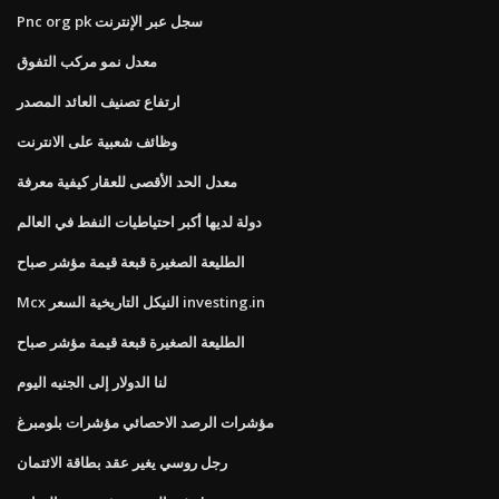
Pnc org pk سجل عبر الإنترنت
معدل نمو مركب التفوق
ارتفاع تصنيف العائد المصدر
وظائف شعبية على الانترنت
معدل الحد الأقصى للعقار كيفية معرفة
دولة لديها أكبر احتياطيات النفط في العالم
الطليعة الصغيرة قبعة قيمة مؤشر صباح
Mcx النيكل التاريخية السعر investing.in
الطليعة الصغيرة قبعة قيمة مؤشر صباح
لنا الدولار إلى الجنيه اليوم
مؤشرات الرصد الاحصائي مؤشرات بلومبرغ
رجل روسي يغير عقد بطاقة الائتمان