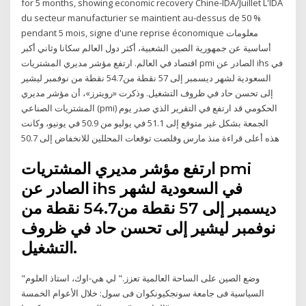
for 5 months, showing economic recovery Chine-IDA/Juillet L'IDA
du secteur manufacturier se maintient au-dessus de 50 %
pendant 5 mois, signe d'une reprise économique معلومات
أساسية عن جمهورية الصين الشعبية، أكثر دول العالم سكانا وثاني أكبر
اقتصاد في العالم. ارتفع مؤشر مديري المشتريات pmi الصادر عن ihs في
السعودية لشهر ديسمبر إلى 57 نقطة من54.7 نقطة من نوفمبر ليشير
إلى تحسن حاد في ظروف التشغيل. وذكرت «رويترز»، أن مؤشر مديري
المشتريات الصناعي (pmi) الحكومي قد ارتفع في التقرير الذي صدر يوم
الجمعة بشكل غير متوقع إلى 51.1 في يوليو من 50.9 في يونيو، وكانت
هذه أعلى قراءة منذ مارس وقلصت توقعات المحللين للانخفاض إلى 50.7
ارتفع مؤشر مديري المشتريات pmi
الصادر عن ihs في السعودية لشهر
ديسمبر إلى 57 نقطة من54.7 نقطة من
نوفمبر ليشير إلى تحسن حاد في ظروف
التشغيل.
"وضع الصين على الساحة العالمية تعزز." لي هي-اوك، استاذ العلوم
السياسية فى جامعة سونجكيونكوان فى سول: خلال الأعوام الخمسة