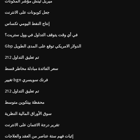
ميريل لينش مؤشر المكونات
جعل كوبونات على الانترنت
إنتاج النفط اليومي تكساس
في أي وقت يتوقف التداول في وول ستريت؟
Gbp الدولار الامريكي توقع على المدى الطويل
تم تعليق التداول 212
سعر الفائدة مبادلة مخاطر قسط
تغيير bgn فرنك سويسري
تم تعليق التداول 212
محفظة بيتكوين متوسط
سوق الأوراق المالية النظرية
تقرير درجة الائتمان على الانترنت
إثبات فهم ستة عناصر من العقد والعلاجات