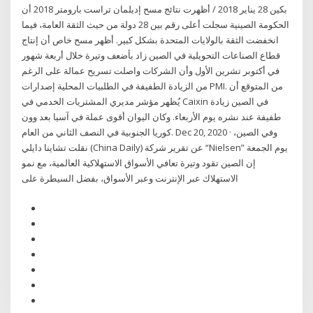
بكين 28 يناير 2018 / أظهرت نتائج مسح إديلمان تراست بارومتر 2018 أن
الحكومة الصينية سجلت أعلى رقم بين 28 دولة من حيث الثقة العامة، فيما
انخفضت الثقة بالولايات المتحدة بشكل كبير. أظهر مسح خاص أن إنتاج
قطاع الصناعات التحويلية في الصين زاد بأضعف وتيرة خلال أربعة شهور
في أكتوبر تشرين الأول وأن الشركات واصلت تسريح عمالة على الرغم
من الزيادة الطفيفة في الطلبيات المحلية إصدارات PMI. من المتوقع أن
يُظهر مؤشر مديري المشتريات الخدمي في Caixin في الصين زيادة
طفيفة عند نشره يوم الأربعاء. وكان اليوان أقوى عملة في آسيا بعد وون
كوريا الجنوبية في النصف الثاني من العام. Dec 20, 2020 · وفي الصين،
نقلت تشاينا دايلي (China Daily) عن تقرير شركة “Nielsen” يوم الجمعة
إن الصين تقود وتيرة تعافي الأسواق الاستهلاكية العالمية، مع نمو
الاستهلاك عبر الإنترنت وعبر الأسواق، بفضل السيطرة على