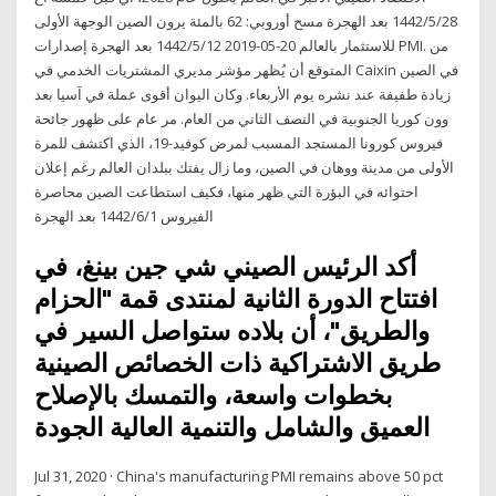
28‏‏/5‏‏/1442 بعد الهجرة مسح أوروبي: 62 بالمئة يرون الصين الوجهة الأولى
للاستثمار بالعالم 20-05-2019 12‏‏/5‏‏/1442 بعد الهجرة إصدارات PMI. من
المتوقع أن يُظهر مؤشر مديري المشتريات الخدمي في Caixin في الصين
زيادة طفيفة عند نشره يوم الأربعاء. وكان اليوان أقوى عملة في آسيا بعد
وون كوريا الجنوبية في النصف الثاني من العام. مر عام على ظهور جائحة
فيروس كورونا المستجد المسبب لمرض كوفيد-19، الذي اكتشف للمرة
الأولى من مدينة ووهان في الصين، وما زال يفتك ببلدان العالم رغم إعلان
احتوائه في البؤرة التي ظهر منها، فكيف استطاعت الصين محاصرة
الفيروس 1‏‏/6‏‏/1442 بعد الهجرة
أكد الرئيس الصيني شي جين بينغ، في
افتتاح الدورة الثانية لمنتدى قمة "الحزام
والطريق"، أن بلاده ستواصل السير في
طريق الاشتراكية ذات الخصائص الصينية
بخطوات واسعة، والتمسك بالإصلاح
العميق والشامل والتنمية العالية الجودة
Jul 31, 2020 · China's manufacturing PMI remains above 50 pct